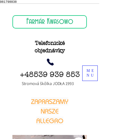
981798838
Farmár Kwasowo
Telefonické
objednávky
ME
+48539 939 853
NU
Stromová škôlka JODŁA 1993
ZAPRASZAMY
NASZE
ALLEGRO