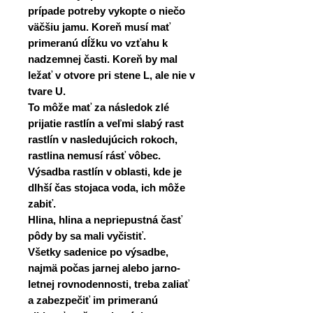
prípade potreby vykopte o niečo
väčšiu jamu. Koreň musí mať
primeranú dĺžku vo vzťahu k
nadzemnej časti. Koreň by mal
ležať v otvore pri stene L, ale nie v
tvare U.
To môže mať za následok zlé
prijatie rastlín a veľmi slabý rast
rastlín v nasledujúcich rokoch,
rastlina nemusí rásť vôbec.
Výsadba rastlín v oblasti, kde je
dlhší čas stojaca voda, ich môže
zabiť.
Hlina, hlina a nepriepustná časť
pôdy by sa mali vyčistiť.
Všetky sadenice po výsadbe,
najmä počas jarnej alebo jarno-
letnej rovnodennosti, treba zaliať
a zabezpečiť im primeranú