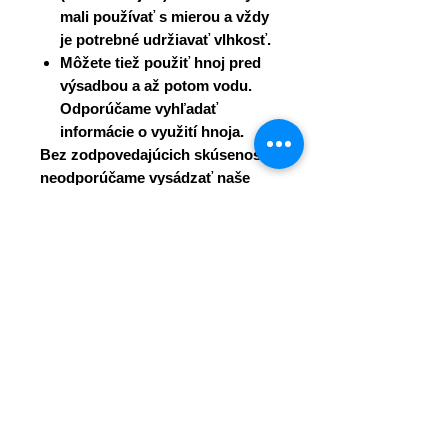
mali používať s mierou a vždy
je potrebné udržiavať vlhkosť.
Môžete tiež použiť hnoj pred
výsadbou a až potom vodu.
Odporúčame vyhľadať
informácie o využití hnoja.
Bez zodpovedajúcich skúseností
neodporúčame vysádzať naše
rastliny do črepníkov.
Hlavné chyby, ktorých sa naši
klienti dopúšťajú, sú:
Nalievanie rastlín do hrnca.
Nedostatok správneho
hnojenia.
Sušenie rastlín.
Žiadna ochrana proti chorobám
spôsobeným napríklad
rašelinou.
Rastliny sú počas prepravy riadne