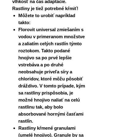
vlhkosť na čas adaptácie.
Rastliny je tiež potrebné kŕmiť!
Môžete to urobiť napríklad
takto:
Florovit universal zmiešaním s
vodou v primeranom množstve
a zaliatím celých rastlín týmto
roztokom. Takto podané
hnojivo sa po prvé lepšie
vstrebáva a po druhé
neobsahuje priveľa síry a
chloridov, ktoré môžu pôsobiť
dráždivo. V tomto prípade, kým
sa rastliny prispôsobia, je
možné hnojivo
naliať na celú
rastlinu
tak, aby bolo
absorbované hornými časťami
rastlín.
Rastliny kŕmené granulami
(umelé hnojivo). Granule by sa