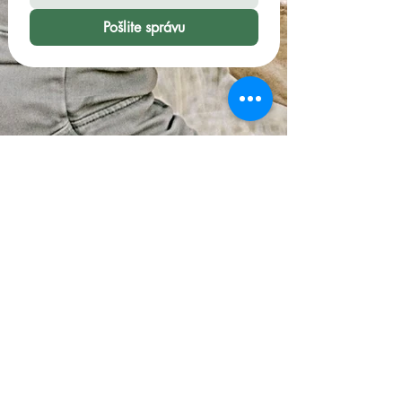
Pošlite správu
Doprava a vrátenie tovaru
Pravidlá obchodu
Spôsoby platby