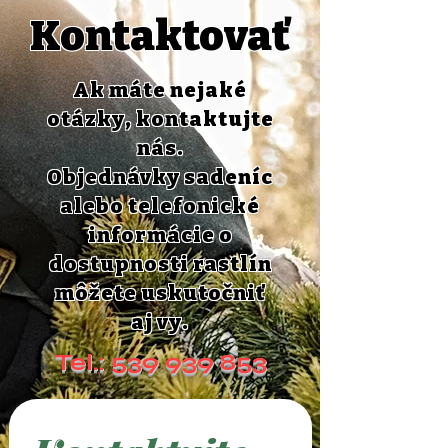
Kontaktovať
Ak máte nejaké
otázky, kontaktujte
nás.
Objednávky sadeníc
alebo telefonické
informácie o
dostupnosti rastlín
môžete uskutočniť
aj vy.
Tel.:
539 939 853