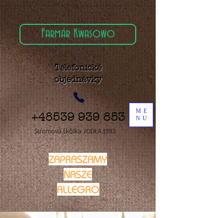
981798838
Farmár Kwasowo
Telefonické
objednávky
ME
+48539 939 853
NU
Stromová škôlka JODŁA 1993
ZAPRASZAMY
NASZE
ALLEGRO