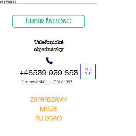
981798838
Farmár Kwasowo
Telefonické
objednávky
ME
+48539 939 853
NU
Stromová škôlka JODŁA 1993
ZAPRASZAMY
NASZE
ALLEGRO