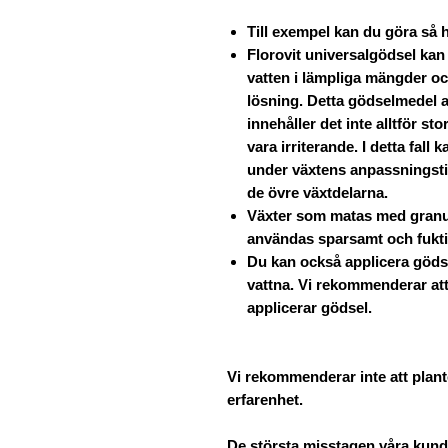
Till exempel kan du göra så 
Florovit universalgödsel ka
vatten i lämpliga mängder o
lösning. Detta gödselmedel a
innehåller det inte alltför st
vara irriterande. I detta fall
under växtens anpassningsti
de övre växtdelarna.
Växter som matas med granul
användas sparsamt och fukti
Du kan också applicera göds
vattna. Vi rekommenderar at
applicerar gödsel.
Vi rekommenderar inte att plant
erfarenhet.
De största misstagen våra kund