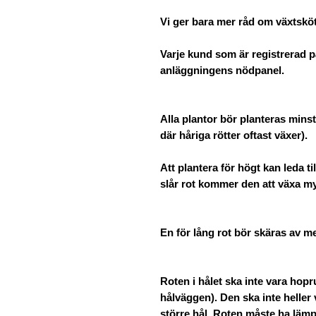
Vi ger bara mer råd om växtsköts
Varje kund som är registrerad på
anläggningens nödpanel.
Alla plantor bör planteras mins
där håriga rötter oftast växer).
Att plantera för högt kan leda til
slår rot kommer den att växa myc
En för lång rot bör skäras av me
Roten i hålet ska inte vara hopru
hålväggen). Den ska inte heller 
större hål. Roten måste ha lämpl