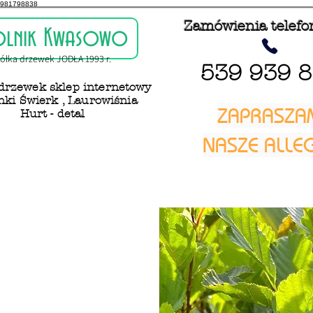
981798838
Zamówienia telefo
olnik Kwasowo
ółka drzewek JODŁA 1993 r.
539 939 
drzewek sklep internetowy
ki Świerk , Laurowiśnia
ZAPRASZA
Hurt - detal
NASZE ALL