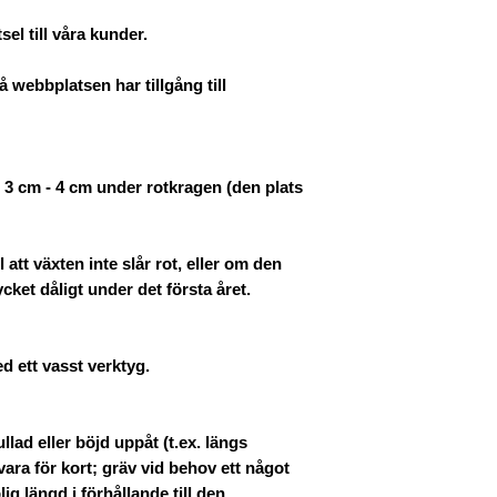
el till våra kunder.
 webbplatsen har tillgång till
t 3 cm - 4 cm under rotkragen (den plats
l att växten inte slår rot, eller om den
ket dåligt under det första året.
d ett vasst verktyg.
llad eller böjd uppåt (t.ex. längs
vara för kort; gräv vid behov ett något
ig längd i förhållande till den