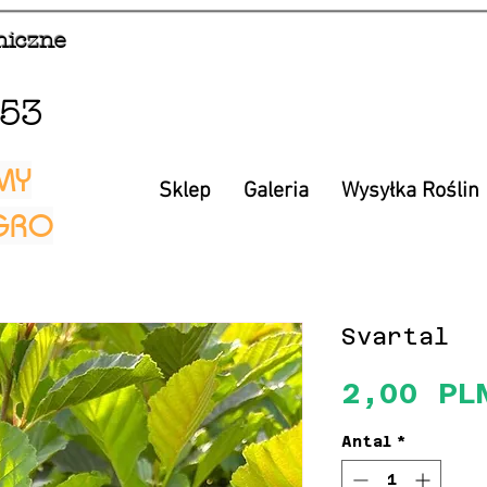
niczne
853
MY
Sklep
Galeria
Wysyłka Roślin
EGRO
Svartal
2,00 PL
Antal
*