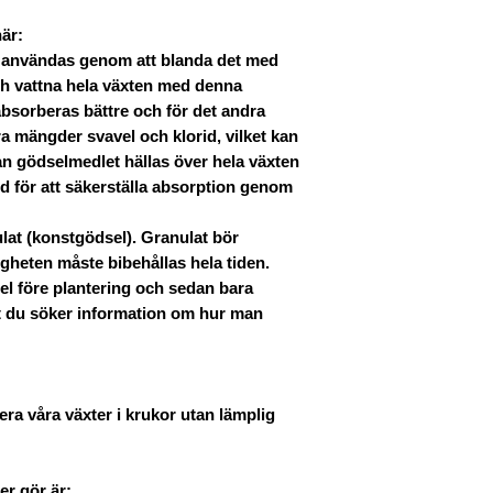
här:
n användas genom att blanda det med
ch vattna hela växten med denna
bsorberas bättre och för det andra
ora mängder svavel och klorid, vilket kan
 kan gödselmedlet
hällas över hela växten
d för att säkerställa absorption genom
at (konstgödsel). Granulat bör
gheten måste bibehållas hela tiden.
el före plantering och sedan bara
t du söker information om hur man
era våra växter i krukor utan lämplig
er gör är: