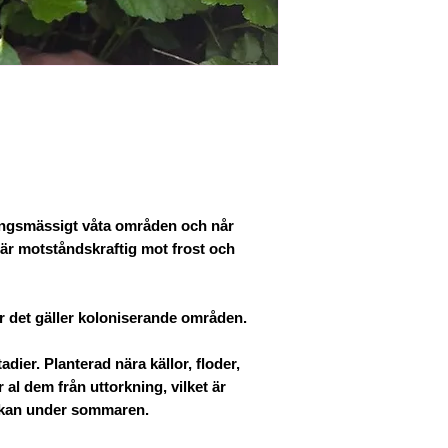
enligt artikel 43
853
Artikel 117 i me
schablonmässigt 
levererar jordbru
skyldigheten att: 
leveranser och in
lämna in en skatte
songsmässigt våta områden och når
n är motståndskraftig mot frost och
r det gäller koloniserande områden.
adier. Planterad nära källor, floder,
al dem från uttorkning, vilket är
orkan under sommaren.