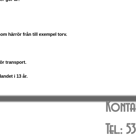
m härrör från till exempel torv.
ör transport.
andet i 13 år.
Konta
Tel.: 