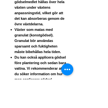
gödselmedlet
hällas över hela
växten
under växtens
anpassningstid, vilket gör att
det kan absorberas genom de
övre växtdelarna.
Växter som matas med
granulat (konstgödsel).
Granulat bör användas
sparsamt och fuktigheten
måste bibehållas hela tiden.
Du kan också applicera gödsel
före plantering och sedan bara
vattna. Vi rekommenderar att
du söker information om hur
man applicerar gödsel.
Vi rekommenderar inte att
plantera våra växter i krukor utan
lämplig erfarenhet.