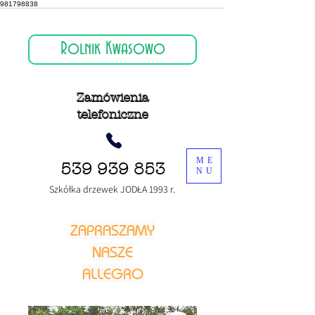
981798838
Rolnik Kwasowo
Zamówienia
telefoniczne
ME
539 939 853
NU
Szkółka drzewek JODŁA 1993 r.
ZAPRASZAMY
NASZE
ALLEGRO