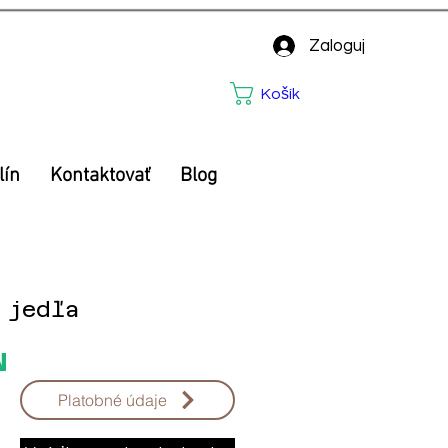
Zaloguj
Košík
lín
Kontaktovať
Blog
 jedľa
Price
N
Platobné údaje