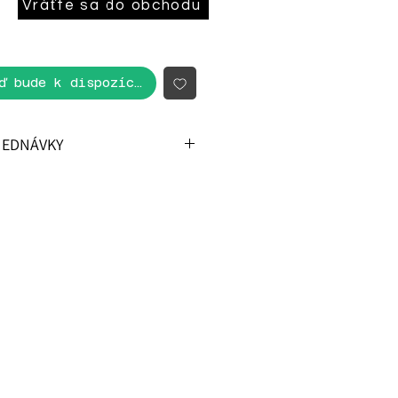
Vráťte sa do obchodu
ď bude k dispozícii
JEDNÁVKY
y objednávky zo zahraničia
vopred. Platba na dobierku nie je