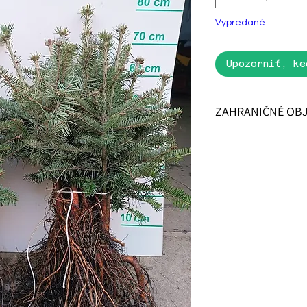
Vypredané
Upozorniť, ke
ZAHRANIČNÉ OB
UPOZORNENIE! Všetk
musia byť zaplatené 
možná!