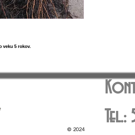
o veku 5 rokov.
Kont
e
Tel.
© 2024