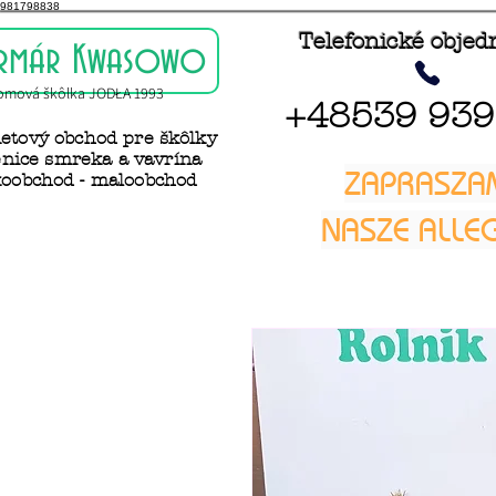
981798838
Telefonické obje
rmár Kwasowo
omová škôlka JODŁA 1993
+48539 939
netový obchod pre škôlky
nice smreka a vavrína
ZAPRASZA
koobchod - maloobchod
NASZE ALL