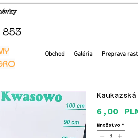
dnávky
 853
MY
Obchod
Galéria
Preprava rast
EGRO
Kaukazská
6,00 PL
Množstvo
*