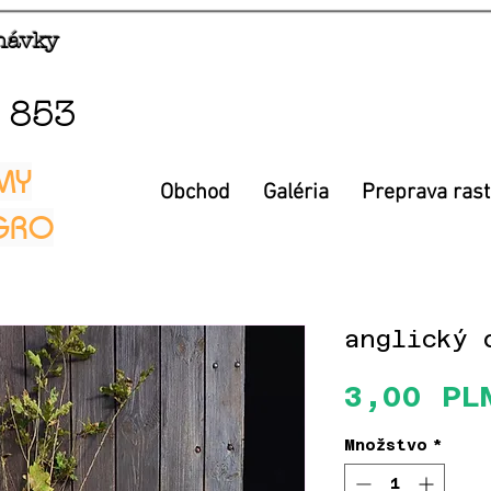
dnávky
 853
MY
Obchod
Galéria
Preprava rast
EGRO
anglický 
3,00 PL
Množstvo
*