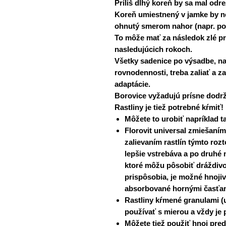
Príliš dlhý koreň by sa mal odr
Koreň umiestnený v jamke by ne
ohnutý smerom nahor (napr. poz
To môže mať za následok zlé prij
nasledujúcich rokoch.
Všetky sadenice po výsadbe, naj
rovnodennosti, treba zaliať a 
adaptácie.
Borovice vyžadujú prísne dodrži
Rastliny je tiež potrebné kŕmiť!
Môžete to urobiť napríklad t
Florovit universal zmiešaní
zalievaním rastlín týmto roz
lepšie vstrebáva a po druhé 
ktoré môžu pôsobiť dráždivo.
prispôsobia, je možné hnojivo
absorbované hornými časťami
Rastliny kŕmené granulami (u
používať s mierou a vždy je 
Môžete tiež použiť hnoj pre