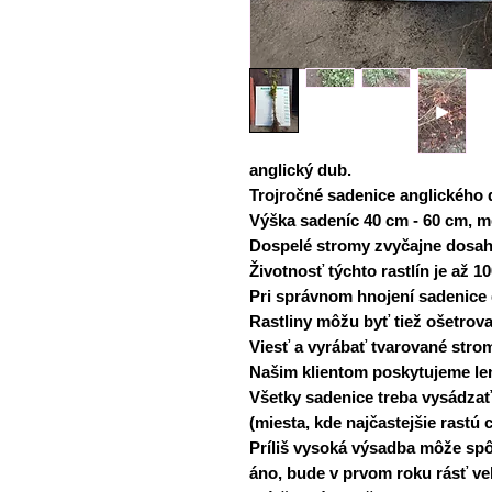
anglický dub.
Trojročné sadenice anglického 
Výška sadeníc 40 cm - 60 cm, 
Dospelé stromy zvyčajne dosah
Životnosť týchto rastlín je až 1
Pri správnom hnojení sadenice 
Rastliny môžu byť tiež ošetrov
Viesť a vyrábať tvarované stro
Našim klientom poskytujeme le
Všetky sadenice treba vysádzať
(miesta, kde najčastejšie rastú 
Príliš vysoká výsadba môže spôs
áno, bude v prvom roku rásť veľ