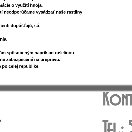
cie o využití hnoja.
í neodporúčame vysádzať naše rastliny
ienti dopúšťajú, sú:
nia.
bám spôsobeným napríklad rašelinou.
dne zabezpečené na prepravu.
po celej republike.
Kont
e
Tel.