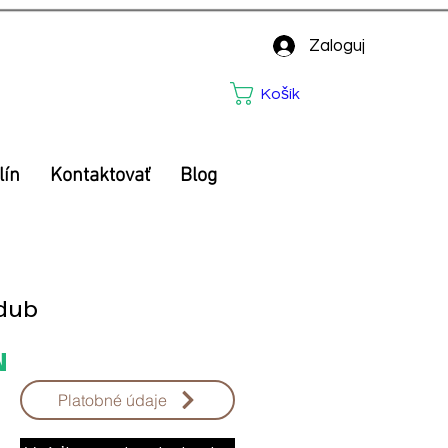
Zaloguj
Košík
lín
Kontaktovať
Blog
dub
Price
N
Platobné údaje