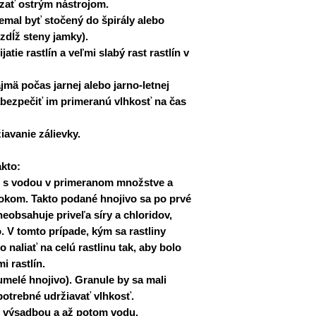
ezať ostrým nástrojom.
mal byť stočený do špirály alebo
dĺž steny jamky).
atie rastlín a veľmi slabý rast rastlín v
mä počas jarnej alebo jarno-letnej
zabezpečiť im primeranú vlhkosť na čas
avanie zálievky.
akto:
m s vodou v primeranom množstve a
tokom. Takto podané hnojivo sa po prvé
neobsahuje priveľa síry a chloridov,
 V tomto prípade, kým sa rastliny
 naliať na celú rastlinu tak, aby bolo
 rastlín.
melé hnojivo). Granule by sa mali
potrebné udržiavať vlhkosť.
d výsadbou a až potom vodu.