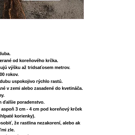
oslobodenie od da
Všetky objednávky je 
zákona o DPH.
939 853
§ 117 zákona o D
dodávajúci poľno
svojej poľnohospo
povinnosti: vysta
dodávok a nákupo
daňového priznan
duba.
merané od koreňového krčka.
ujú výšku až tridsaťosem metrov.
000 rokov.
dubu uspokojivo rýchlo rastú.
ané v zemi alebo zasadené do kvetináča.
my.
n ďalšie poradenstvo.
 aspoň 3 cm - 4 cm pod koreňový krček
chlpaté korienky).
obiť, že rastlina nezakorení, alebo ak
mi zle.