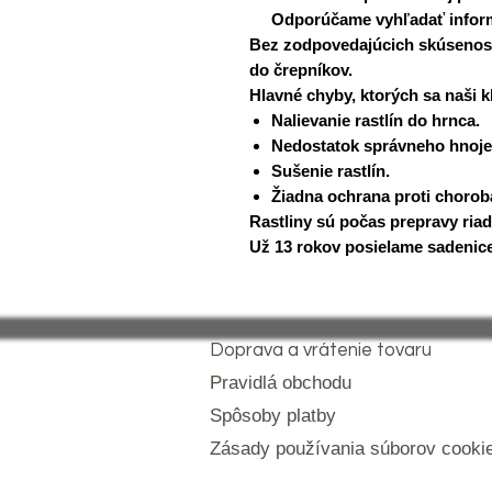
Odporúčame vyhľadať informá
Bez zodpovedajúcich skúsenost
do črepníkov.
Hlavné chyby, ktorých sa naši kl
Nalievanie rastlín do hrnca.
Nedostatok správneho hnoje
Sušenie rastlín.
Žiadna ochrana proti choro
Rastliny sú počas prepravy ria
Už 13 rokov posielame sadenice 
Doprava a vrátenie tovaru
Pravidlá obchodu
Spôsoby platby
Zásady používania súborov cooki