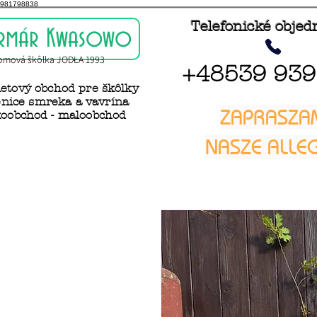
981798838
Telefonické obje
rmár Kwasowo
omová škôlka JODŁA 1993
+48539 939
netový obchod pre škôlky
nice smreka a vavrína
ZAPRASZA
koobchod - maloobchod
NASZE ALL