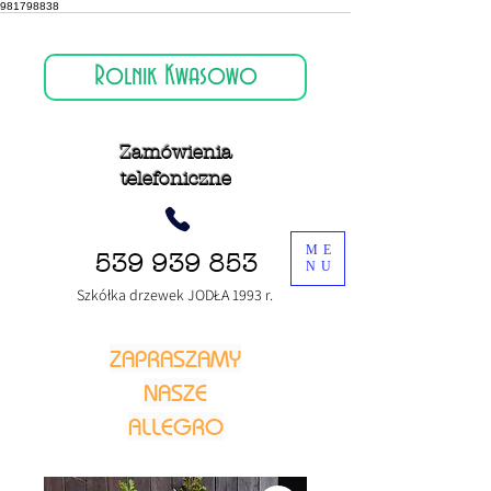
981798838
Rolnik Kwasowo
Zamówienia
telefoniczne
ME
539 939 853
NU
Szkółka drzewek JODŁA 1993 r.
ZAPRASZAMY
NASZE
ALLEGRO