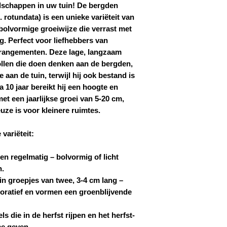
schappen in uw tuin!
De bergden
komen voor belast
Bij elke zending
artikel 43, lid 1,
rotundata) is een unieke variëteit van
meegeleverd.
Artikel 117 van 
olvormige groeiwijze die verrast met
De planten worde
landbouwer met ee
ing. Perfect voor liefhebbers van
beschermd.
landbouwproducten
arrangementen. Deze lage, langzaam
Alle bestellingen ku
verplichting om: 
geplaatst op 539 939
ollen die doen denken aan de bergden,
administratie bij
 aan de tuin, terwijl hij ook bestand is
aankopen van go
10 jaar bereikt hij een hoogte en
aangifte in te die
et een jaarlijkse groei van 5-20 cm,
uze is voor kleinere ruimtes.
variëteit:
n regelmatig – bolvormig of licht
n.
in groepjes van twee, 3-4 cm lang –
ecoratief en vormen een groenblijvende
s die in de herfst rijpen en het herfst-
me geven.