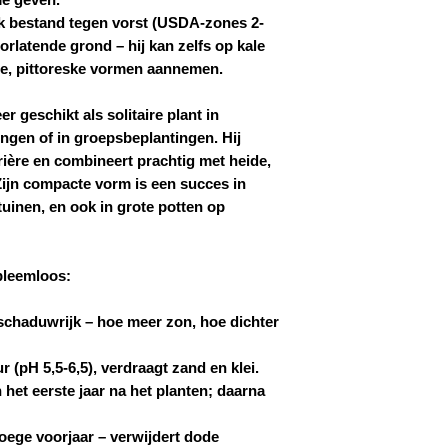
k bestand tegen vorst (USDA-zones 2-
orlatende grond – hij kan zelfs op kale
ge, pittoreske vormen aannemen.
er geschikt als solitaire plant in
ingen of in groepsbeplantingen. Hij
rière en combineert prachtig met heide,
Zijn compacte vorm is een succes in
tuinen, en ook in grote potten op
bleemloos:
 schaduwrijk – hoe meer zon, hoe dichter
r (pH 5,5-6,5), verdraagt zand en klei.
 het eerste jaar na het planten; daarna
roege voorjaar – verwijdert dode