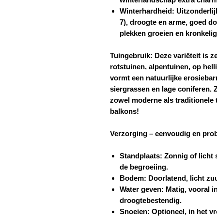
Winterhardheid:
Uitzonderlij
7), droogte en arme, goed do
plekken groeien en kronkeli
Tuingebruik:
Deze variëteit is ze
rotstuinen, alpentuinen, op hell
vormt een natuurlijke erosiebar
siergrassen en lage coniferen. 
zowel moderne als traditionele 
balkons!
Verzorging – eenvoudig en pro
Standplaats:
Zonnig of licht
de begroeiing.
Bodem:
Doorlatend, licht zuu
Water geven:
Matig, vooral in
droogtebestendig.
Snoeien:
Optioneel, in het v