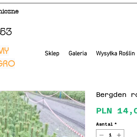
niczne
853
MY
Sklep
Galeria
Wysyłka Roślin
EGRO
Bergden r
PLN 14,
Aantal
*