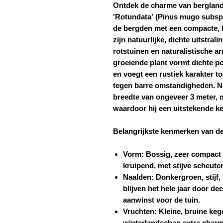
Ontdek de charme van bergland
'Rotundata' (Pinus mugo subsp. 
de bergden met een compacte, b
zijn natuurlijke, dichte uitstral
rotstuinen en naturalistische 
groeiende plant vormt dichte p
en voegt een rustiek karakter toe
tegen barre omstandigheden. Na 
breedte van ongeveer 3 meter, m
waardoor hij een uitstekende ke
Belangrijkste kenmerken van de 
Vorm:
Bossig, zeer compact e
kruipend, met stijve scheute
Naalden:
Donkergroen, stijf, 
blijven het hele jaar door d
aanwinst voor de tuin.
Vruchten:
Kleine, bruine kegel
winterlandschap extra char