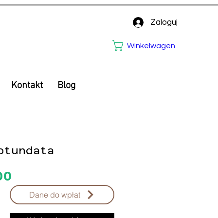
Zaloguj
Winkelwagen
Kontakt
Blog
otundata
Prijs
00
Dane do wpłat