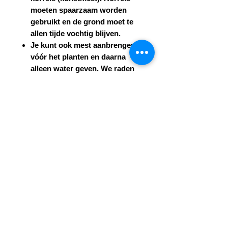
moeten spaarzaam worden
gebruikt en de grond moet te
allen tijde vochtig blijven.
Je kunt ook mest aanbrengen
vóór het planten en daarna
alleen water geven. We raden
aan om informatie op te zoeken
over hoe je mest het beste kunt
aanbrengen.
Wij raden af om onze planten in
potten te planten zonder de juiste
ervaring.
De belangrijkste fouten die onze
klanten maken zijn:
Het uitgieten van potplanten.