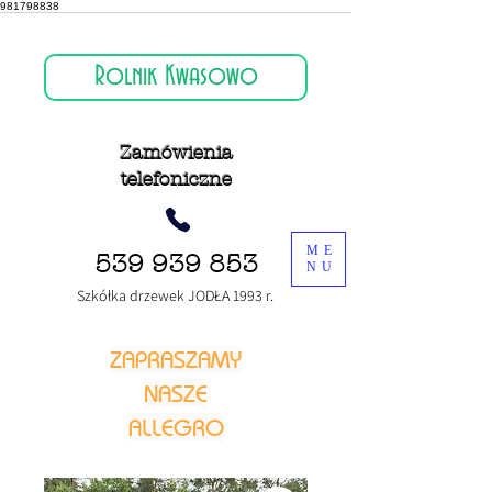
981798838
Rolnik Kwasowo
Zamówienia
telefoniczne
ME
539 939 853
NU
Szkółka drzewek JODŁA 1993 r.
ZAPRASZAMY
NASZE
ALLEGRO