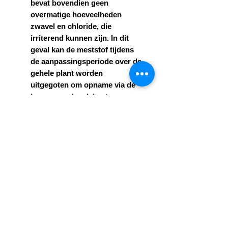
bevat bovendien geen
overmatige hoeveelheden
zwavel en chloride, die
irriterend kunnen zijn. In dit
geval kan de meststof tijdens
de aanpassingsperiode
over de
gehele plant worden
uitgegoten
om opname via de
bovengrondse delen te
garanderen.
Planten worden gevoed met
korrels (kunstmest). Korrels
moeten spaarzaam worden
gebruikt en de grond moet te
allen tijde vochtig blijven.
Je kunt ook mest aanbrengen
vóór het planten en daarna
alleen water geven. We raden
aan om informatie op te zoeken
over hoe je mest het beste kunt