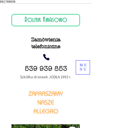
981798838
Rolnik Kwasowo
Zamówienia
telefoniczne
ME
539 939 853
NU
Szkółka drzewek JODŁA 1993 r.
ZAPRASZAMY
NASZE
ALLEGRO