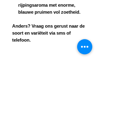
rijpingsaroma met enorme,
blauwe pruimen vol zoetheid.
Anders? Vraag ons gerust naar de
soort en variëteit via sms of
telefoon.
Wacht niet op fruit uit de
supermarkt – plant je eigen
paradijs! Elke zaailing is een
investering in toekomstige
oogsten en momenten met familie
rond een tafel vol Poolse
lekkernijen. Bestel vandaag nog
en sluit je aan bij de tevreden
tuiniers.
Zaailingen direct
beschikbaar – snelle verzending
door heel Polen!
Neem contact