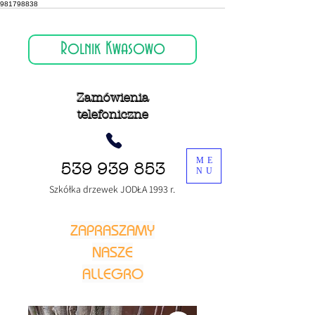
981798838
Rolnik Kwasowo
Zamówienia
telefoniczne
ME
539 939 853
NU
Szkółka drzewek JODŁA 1993 r.
ZAPRASZAMY
NASZE
ALLEGRO