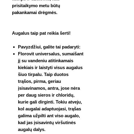
prisitaikymo metu būtų
pakankamai drėgmės.
Augalus taip pat reikia šerti!
Pavyzdžiui, galite tai padaryti:
Florovit universalus, sumaišant
jį su vandeniu atitinkamais
kiekiais ir laistyti visus augalus
šiuo tirpalu. Taip duotos
trąšos, pirma, geriau
įsisavinamos, antra, jose nėra
per daug sieros ir chloridų,
kurie gali dirginti. Tokiu atveju,
kol augalai adaptuojasi, trąšas
galima
užpilti ant viso augalo,
kad jas įsisavintų viršutinės
augalų dalys.