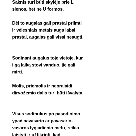
Šaknis turi būti skylėje prie L
sienos, bet ne U formos.
Dėl to augalas gali prastai priimti
ir vėlesniais metais augs labai
prastai, augalas gali visai neaugti.
Sodinant augalus toje vietoje, kur
ilgą laiką stovi vanduo, jie gali
mirti.
Molis, priemolis ir nepralaidi
dirvožemio dalis turi būti išvalyta.
Visus sodinukus po pasodinimo,
ypač pavasario ar pavasario-
vasaros lygiadienio metu, reikia
laistyti ir užtikrinti, kad