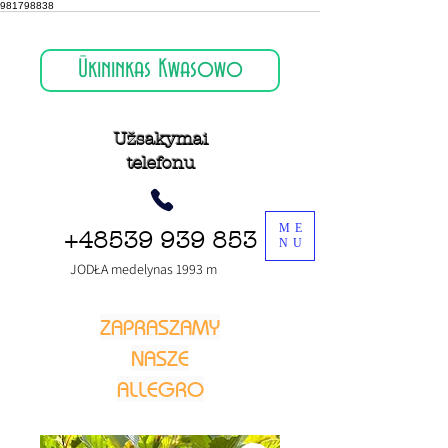
981798838
Ūkininkas Kwasowo
Užsakymai
telefonu
ME
+48539 939 853
NU
JODŁA medelynas 1993 m
ZAPRASZAMY
NASZE
ALLEGRO