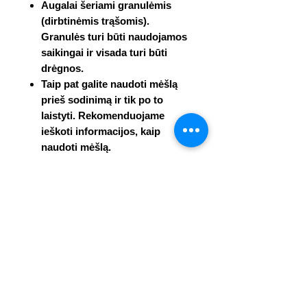
Augalai šeriami granulėmis
(dirbtinėmis trąšomis).
Granulės turi būti naudojamos
saikingai ir visada turi būti
drėgnos.
Taip pat galite naudoti mėšlą
prieš sodinimą ir tik po to
laistyti. Rekomenduojame
ieškoti informacijos, kaip
naudoti mėšlą.
Nerekomenduojame savo augalų
sodinti į vazonus be atitinkamos
patirties.
Pagrindinės klaidos, kurias daro
mūsų klientai:
Augalų supylimas į puodą.