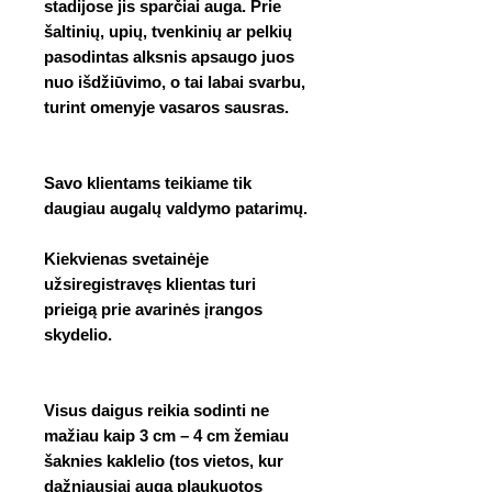
stadijose jis sparčiai auga. Prie
šaltinių, upių, tvenkinių ar pelkių
pasodintas alksnis apsaugo juos
nuo išdžiūvimo, o tai labai svarbu,
turint omenyje vasaros sausras.
Savo klientams teikiame tik
daugiau augalų valdymo patarimų.
Kiekvienas svetainėje
užsiregistravęs klientas turi
prieigą prie avarinės įrangos
skydelio.
Visus daigus reikia sodinti ne
mažiau kaip 3 cm – 4 cm žemiau
šaknies kaklelio (tos vietos, kur
dažniausiai auga plaukuotos