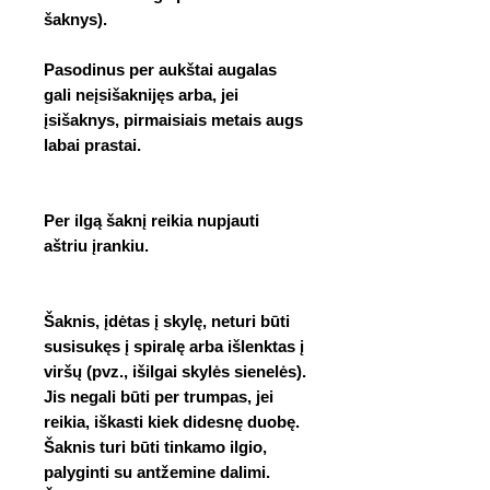
šaknys).
Pasodinus per aukštai augalas
gali neįsišaknijęs arba, jei
įsišaknys, pirmaisiais metais augs
labai prastai.
Per ilgą šaknį reikia nupjauti
aštriu įrankiu.
Šaknis, įdėtas į skylę, neturi būti
susisukęs į spiralę arba išlenktas į
viršų (pvz., išilgai skylės sienelės).
Jis negali būti per trumpas, jei
reikia, iškasti kiek didesnę duobę.
Šaknis turi būti tinkamo ilgio,
palyginti su antžemine dalimi.