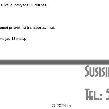
sukelia, pavyzdžiui, durpės.
mai pritvirtinti transportavimui.
me jau 13 metų.
Susis
Tel.
© 2024 m