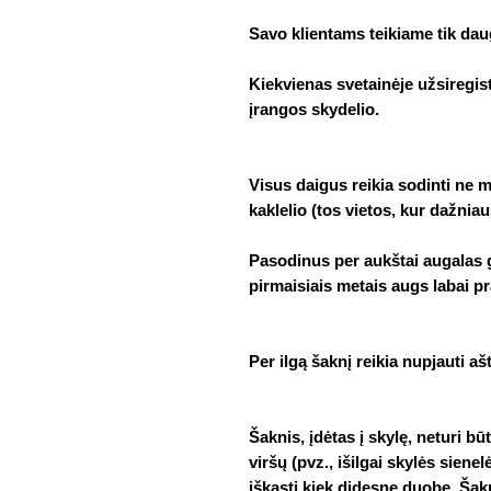
Savo klientams teikiame tik da
Kiekvienas svetainėje užsiregist
įrangos skydelio.
Visus daigus reikia sodinti ne 
kaklelio (tos vietos, kur dažnia
Pasodinus per aukštai augalas ga
pirmaisiais metais augs labai pr
Per ilgą šaknį reikia nupjauti ašt
Šaknis, įdėtas į skylę, neturi būt
viršų (pvz., išilgai skylės sienel
iškasti kiek didesnę duobę. Šakni