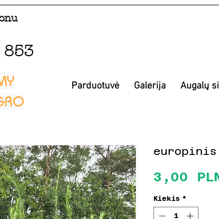
fonu
 853
MY
Parduotuvė
Galerija
Augalų s
EGRO
europinis
3,00 PL
Kiekis
*