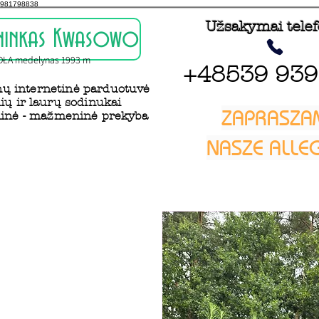
981798838
Užsakymai tele
ininkas Kwasowo
DŁA medelynas 1993 m
+48539 939
ų internetinė parduotuvė
ių ir laurų sodinukai
ZAPRASZA
inė - mažmeninė prekyba
NASZE ALL