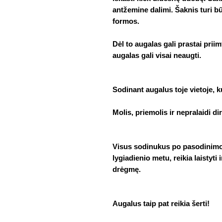
antžemine dalimi. Šaknis turi bū
formos.
Dėl to augalas gali prastai priim
augalas gali visai neaugti.
Sodinant augalus toje vietoje, kur
Molis, priemolis ir nepralaidi di
Visus sodinukus po pasodinimo
lygiadienio metu, reikia laistyti
drėgmę.
Augalus taip pat reikia šerti!