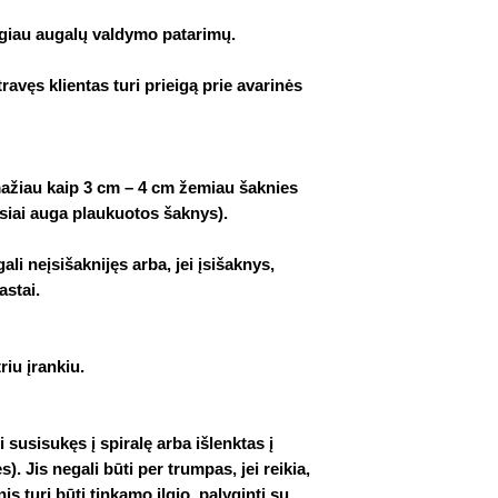
ugiau augalų valdymo patarimų.
ravęs klientas turi prieigą prie avarinės
mažiau kaip 3 cm – 4 cm žemiau šaknies
usiai auga plaukuotos šaknys).
li neįsišaknijęs arba, jei įsišaknys,
astai.
riu įrankiu.
i susisukęs į spiralę arba išlenktas į
ės). Jis negali būti per trumpas, jei reikia,
s turi būti tinkamo ilgio, palyginti su