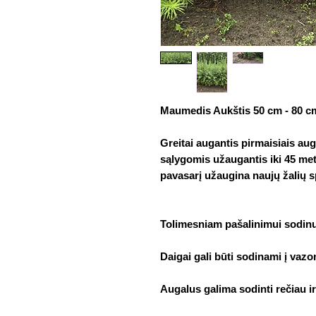
Maumedis Aukštis 50 cm - 80 c
Greitai augantis pirmaisiais a
sąlygomis užaugantis iki 45 met
pavasarį užaugina naujų žalių s
Tolimesniam pašalinimui sodinuk
Daigai gali būti sodinami į vazon
Augalus galima sodinti rečiau ir