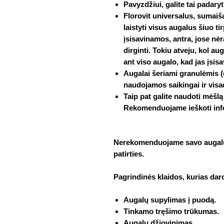
Pavyzdžiui, galite tai padaryti
Florovit universalus, sumaiša
laistyti visus augalus šiuo ti
įsisavinamos, antra, jose nėra
dirginti. Tokiu atveju, kol au
ant viso augalo,
kad jas įsisa
Augalai šeriami granulėmis (
naudojamos saikingai ir visa
Taip pat galite naudoti mėšlą 
Rekomenduojame ieškoti info
Nerekomenduojame savo augalų 
patirties.
Pagrindinės klaidos, kurias dar
Augalų supylimas į puodą.
Tinkamo tręšimo trūkumas.
Augalų džiovinimas.