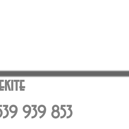
iekite
: 539 939 853