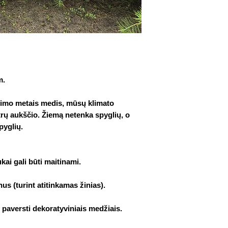
mokesčio pagal 1 
Visi daigai trans
p.
pritvirtinti.
PVM įstatymo 117 s
Visus užsakymus taip 
ūkininkas, tiekia
939 853
savo žemės ūkio v
išrašyti sąskaitas
pristatymo ir pir
m.
mokesčių deklara
inspekcijai.
ugimo metais medis, mūsų klimato
rų aukščio. Žiemą netenka spyglių, o
pyglių.
ai gali būti maitinami.
us (turint atitinkamas žinias).
 paversti dekoratyviniais medžiais.