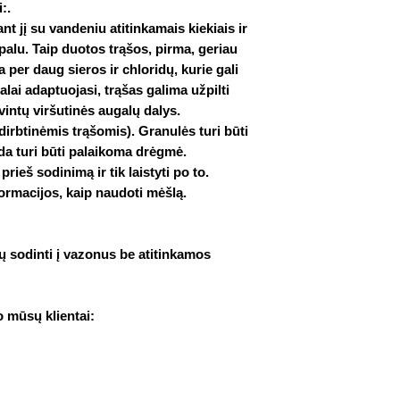
:.
nt jį su vandeniu atitinkamais kiekiais ir
rpalu. Taip duotos trąšos, pirma, geriau
 per daug sieros ir chloridų, kurie gali
galai adaptuojasi, trąšas galima
užpilti
vintų viršutinės augalų dalys.
dirbtinėmis trąšomis). Granulės turi būti
da turi būti palaikoma drėgmė.
prieš sodinimą ir tik laistyti po to.
rmacijos, kaip naudoti mėšlą.
sodinti į vazonus be atitinkamos
o mūsų klientai: