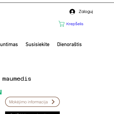
Zaloguj
Krepšelis
iuntimas
Susisiekite
Dienoraštis
 maumedis
Price
N
Mokėjimo informacija