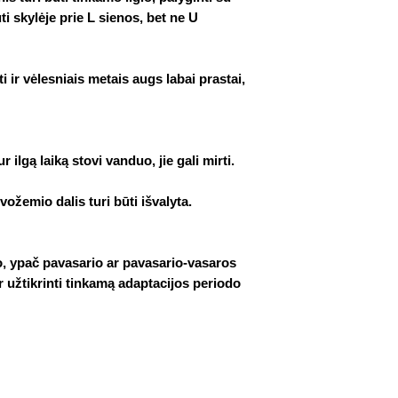
ti skylėje prie L sienos, bet ne U
ti ir vėlesniais metais augs labai prastai,
 ilgą laiką stovi vanduo, jie gali mirti.
rvožemio dalis turi būti išvalyta.
, ypač pavasario ar pavasario-vasaros
 ir užtikrinti tinkamą adaptacijos periodo