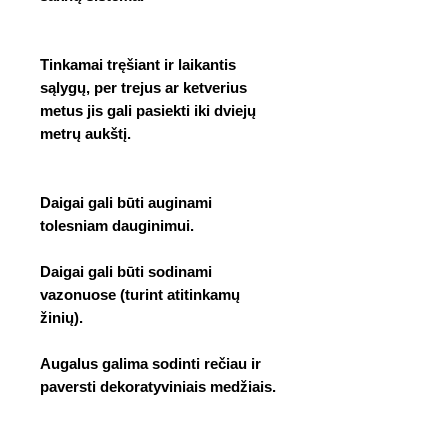
Tinkamai tręšiant ir laikantis
sąlygų, per trejus ar ketverius
metus jis gali pasiekti iki dviejų
metrų aukštį.
Daigai gali būti auginami
tolesniam dauginimui.
Daigai gali būti sodinami
vazonuose (turint atitinkamų
žinių).
Augalus galima sodinti rečiau ir
paversti dekoratyviniais medžiais.