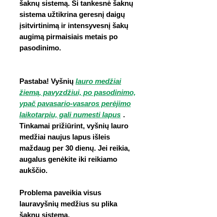
šaknų sistemą. Ši tankesnė šaknų
sistema užtikrina geresnį daigų
įsitvirtinimą ir intensyvesnį šakų
augimą pirmaisiais metais po
pasodinimo.
Pastaba! Vyšnių
lauro medžiai
žiemą, pavyzdžiui, po pasodinimo,
ypač pavasario-vasaros perėjimo
laikotarpiu, gali numesti lapus
.
Tinkamai prižiūrint, vyšnių lauro
medžiai naujus lapus išleis
maždaug per 30 dienų. Jei reikia,
augalus genėkite iki reikiamo
aukščio.
Problema paveikia visus
lauravyšnių medžius su plika
šaknų sistema.