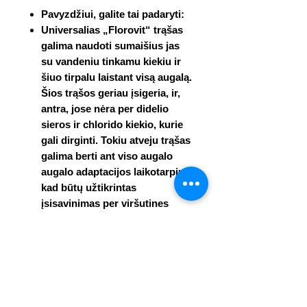
Pavyzdžiui, galite tai padaryti:
Universalias „Florovit“ trąšas
galima naudoti sumaišius jas
su vandeniu tinkamu kiekiu ir
šiuo tirpalu laistant visą augalą.
Šios trąšos geriau įsigeria, ir,
antra, jose nėra per didelio
sieros ir chlorido kiekio, kurie
gali dirginti. Tokiu atveju trąšas
galima
berti ant viso augalo
augalo adaptacijos laikotarpiu,
kad būtų užtikrintas
įsisavinimas per viršutines
augalo dalis.
Augalai, tręšiami granulėmis
(dirbtinėmis trąšomis).
Granules reikia naudoti
saikingai ir nuolat palaikyti
drėgmę.