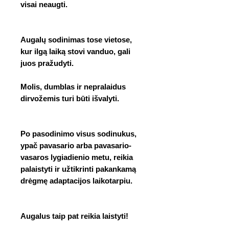
visai neaugti.
Augalų sodinimas tose vietose,
kur ilgą laiką stovi vanduo, gali
juos pražudyti.
Molis, dumblas ir nepralaidus
dirvožemis turi būti išvalyti.
Po pasodinimo visus sodinukus,
ypač pavasario arba pavasario-
vasaros lygiadienio metu, reikia
palaistyti ir užtikrinti pakankamą
drėgmę adaptacijos laikotarpiu.
Augalus taip pat reikia laistyti!