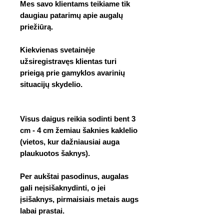
Mes savo klientams teikiame tik
daugiau patarimų apie augalų
priežiūrą.
Kiekvienas svetainėje
užsiregistravęs klientas turi
prieigą prie gamyklos avarinių
situacijų skydelio.
Visus daigus reikia sodinti bent 3
cm - 4 cm žemiau šaknies kaklelio
(vietos, kur dažniausiai auga
plaukuotos šaknys).
Per aukštai pasodinus, augalas
gali neįsišaknydinti, o jei
įsišaknys, pirmaisiais metais augs
labai prastai.