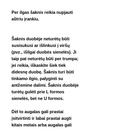
Per ilgas šaknis reikia nupjauti
aštriu įrankiu.
Šaknis duobėje neturėtų būti
susisukusi ar išlinkusi į viršų
(pvz., išilgai duobės sienelės). Ji
taip pat neturėtų būti per trumpa;
jei reikia, iškaskite šiek tiek
didesnę duobę. Šaknis turi būti
tinkamo ilgio, palyginti su
antžemine dalimi. Šaknis duobėje
turėtų gulėti prie L formos
sienelės, bet ne U formos.
Dėl to augalas gali prastai
įsitvirtinti ir labai prastai augti
kitais metais arba augalas gali