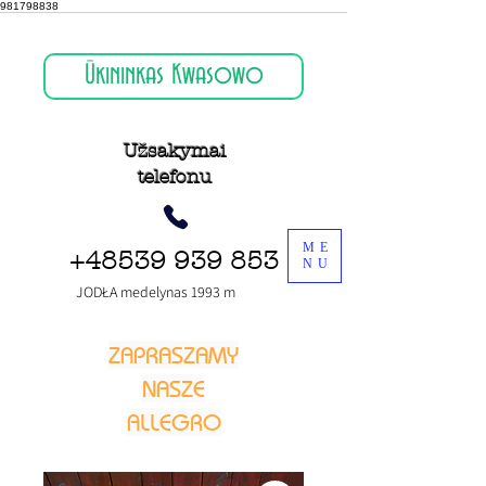
981798838
Ūkininkas Kwasowo
Užsakymai
telefonu
ME
+48539 939 853
NU
JODŁA medelynas 1993 m
ZAPRASZAMY
NASZE
ALLEGRO