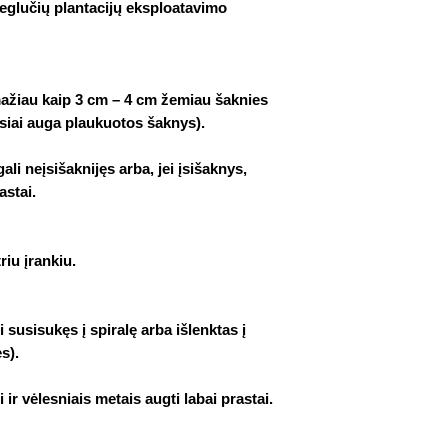
eglučių plantacijų eksploatavimo
mažiau kaip 3 cm – 4 cm žemiau šaknies
usiai auga plaukuotos šaknys).
li neįsišaknijęs arba, jei įsišaknys,
astai.
riu įrankiu.
i susisukęs į spiralę arba išlenktas į
ės).
i ir vėlesniais metais augti labai prastai.