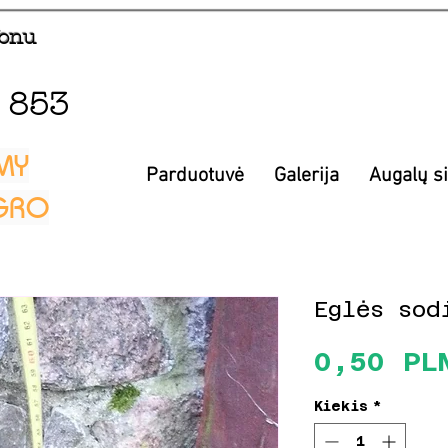
fonu
 853
MY
Parduotuvė
Galerija
Augalų s
EGRO
Eglės sod
0,50 PL
Kiekis
*