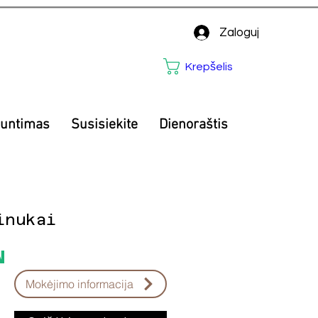
Zaloguj
Krepšelis
iuntimas
Susisiekite
Dienoraštis
inukai
Price
N
Mokėjimo informacija