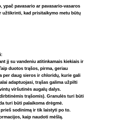
, ypač pavasario ar pavasario-vasaros
 ir užtikrinti, kad prisitaikymo metu būtų
i:
nt jį su vandeniu atitinkamais kiekiais ir
 Taip duotos trąšos, pirma, geriau
 per daug sieros ir chloridų, kurie gali
galai adaptuojasi, trąšas galima užpilti
avintų viršutinės augalų dalys.
dirbtinėmis trąšomis). Granulės turi būti
da turi būti palaikoma drėgmė.
prieš sodinimą ir tik laistyti po to.
rmacijos, kaip naudoti mėšlą.