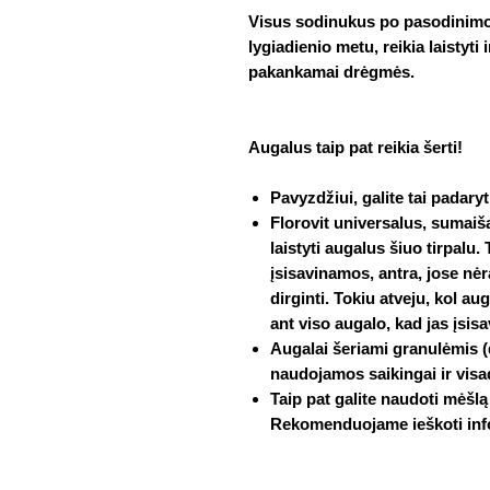
Visus sodinukus po pasodinimo
lygiadienio metu, reikia laistyti
pakankamai drėgmės.
Augalus taip pat reikia šerti!
Pavyzdžiui, galite tai padaryt
Florovit universalus, sumaiša
laistyti augalus šiuo tirpalu.
įsisavinamos, antra, jose nėra
dirginti. Tokiu atveju, kol au
ant viso augalo, kad jas įsis
Augalai šeriami granulėmis (
naudojamos saikingai ir visa
Taip pat galite naudoti mėšlą 
Rekomenduojame ieškoti info