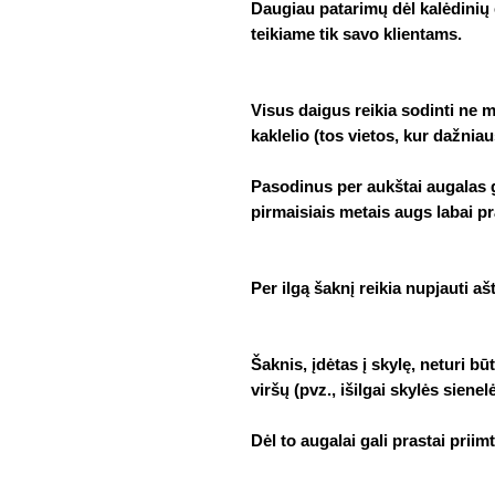
Daugiau patarimų dėl kalėdinių 
teikiame tik savo klientams.
Visus daigus reikia sodinti ne 
kaklelio (tos vietos, kur dažnia
Pasodinus per aukštai augalas ga
pirmaisiais metais augs labai pr
Per ilgą šaknį reikia nupjauti ašt
Šaknis, įdėtas į skylę, neturi būt
viršų (pvz., išilgai skylės sienel
Dėl to augalai gali prastai priimt