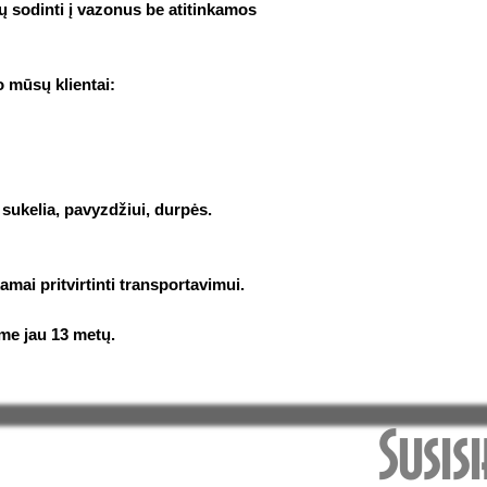
sodinti į vazonus be atitinkamos
o mūsų klientai:
sukelia, pavyzdžiui, durpės.
mai pritvirtinti transportavimui.
me jau 13 metų.
Susis