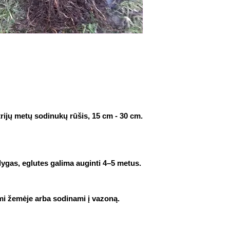
mokesčio pagal 2 
Visi daigai trans
p.
pritvirtinti.
PVM įstatymo 117 s
Visus užsakymus taip 
ūkininkas, tiekia
939 853
savo žemės ūkio v
išrašyti sąskaitas
pristatymo ir pir
mokesčių deklara
inspekcijai.
trijų metų sodinukų rūšis, 15 cm - 30 cm.
lygas, eglutes galima auginti 4–5 metus.
ami žemėje arba sodinami į vazoną.