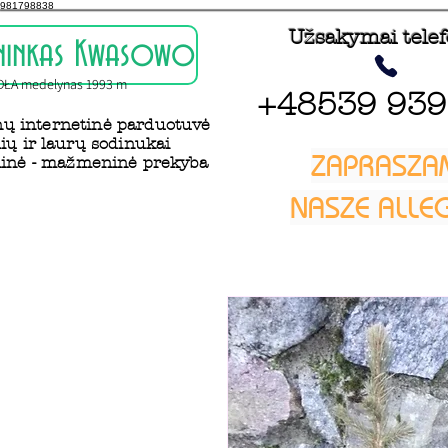
981798838
Užsakymai tele
ininkas Kwasowo
DŁA medelynas 1993 m
+48539 939
ų internetinė parduotuvė
ių ir laurų sodinukai
ZAPRASZA
inė - mažmeninė prekyba
NASZE ALL