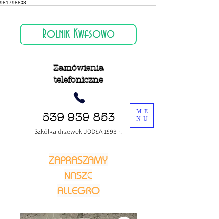
981798838
Rolnik Kwasowo
Zamówienia
telefoniczne
ME
539 939 853
NU
Szkółka drzewek JODŁA 1993 r.
ZAPRASZAMY
NASZE
ALLEGRO